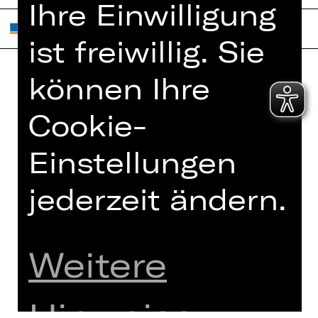
Ihre Einwilligung
ist freiwillig. Sie
können Ihre
Home
Jobs
Cookie-
Spielplan
Interner Bereich
Künstler*innen
ZVB/L
Einstellungen
Newsletter
AGB
Kartenkauf
jederzeit ändern.
Datenschutz
Abos 26/27
Impressum
Presse
Cookies
Weitere
Kontakt
Hinweise