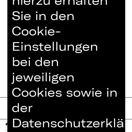
hierzu erhalten
Owens über das Wunder von Bern bis
zu RunDMC und Kanye West. Just do
Sie in den
it.
Cookie-
Einstellungen
TEAM
bei den
TERMINE UND BESETZUNG
jeweiligen
Cookies sowie in
der
Datenschutzerklär