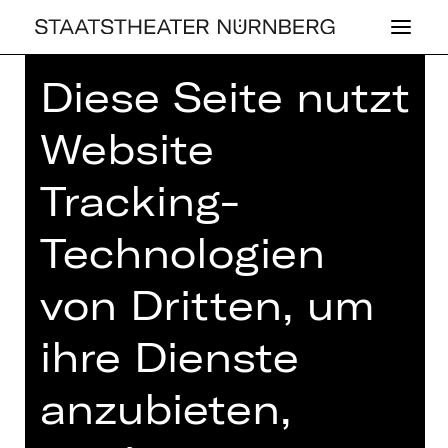
Diese Seite nutzt
Home
>
Spielplan 26/27
> Die
Erfindung der Schuhe
Website
Tracking-
Technologien
SCHAUSPIEL
DIE ER­FIN­DUNG
von Dritten, um
DER SCHUHE
ihre Dienste
Sportkomödie von Philipp Löhle
anzubieten,
Regie: Philipp Löhle
Mittwoch, 17.03.2027