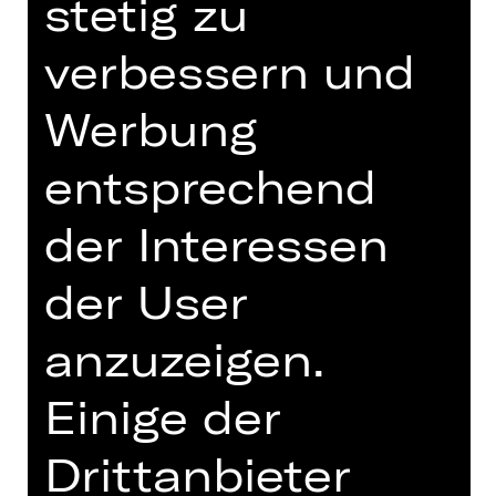
stetig zu
19.30 Uhr
verbessern und
Schauspielhaus
Abo B SH
Werbung
Tickets
entsprechend
der Interessen
Termine und Besetzung
der User
anzuzeigen.
Uraufführung des Auftragswerks
Einige der
Es waren einmal zwei Brüder, ein
Drittanbieter
jüngerer und ein älterer – und es trug