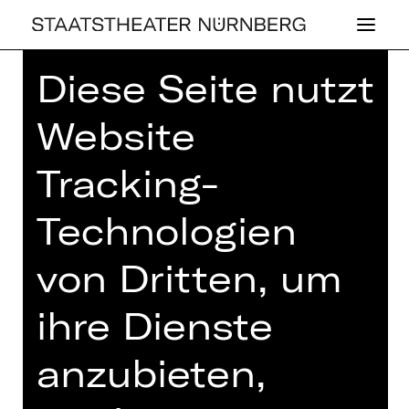
Diese Seite nutzt
Home
>
Spielplan 26/27
> Die
Erfindung der Schuhe
Website
Tracking-
Technologien
SCHAUSPIEL
DIE ER­FIN­DUNG
von Dritten, um
DER SCHUHE
ihre Dienste
Sportkomödie von Philipp Löhle
anzubieten,
Regie: Philipp Löhle
Samstag, 16.01.2027