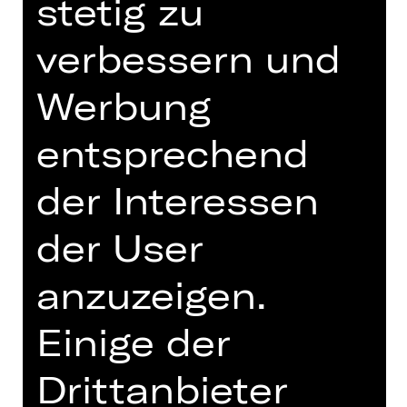
stetig zu
19.30 Uhr
verbessern und
Schauspielhaus
Abo V1
Werbung
Tickets
entsprechend
der Interessen
Termine und Besetzung
der User
anzuzeigen.
Uraufführung des Auftragswerks
Einige der
Es waren einmal zwei Brüder, ein
Drittanbieter
jüngerer und ein älterer – und es trug