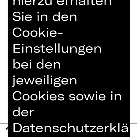
hierzu erhalten
Owens über das Wunder von Bern bis
zu RunDMC und Kanye West. Just do
Sie in den
it.
Cookie-
Einstellungen
TEAM
bei den
TERMINE UND BESETZUNG
jeweiligen
Cookies sowie in
der
Datenschutzerklär