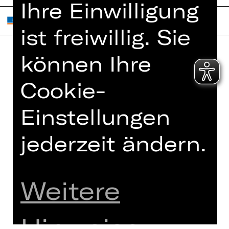
Ihre Einwilligung
ist freiwillig. Sie
können Ihre
Home
Jobs
Cookie-
Spielplan
Interner Bereich
Künstler*innen
ZVB/L
Einstellungen
Newsletter
AGB
Kartenkauf
jederzeit ändern.
Datenschutz
Abos 26/27
Impressum
Presse
Cookies
Weitere
Kontakt
Hinweise