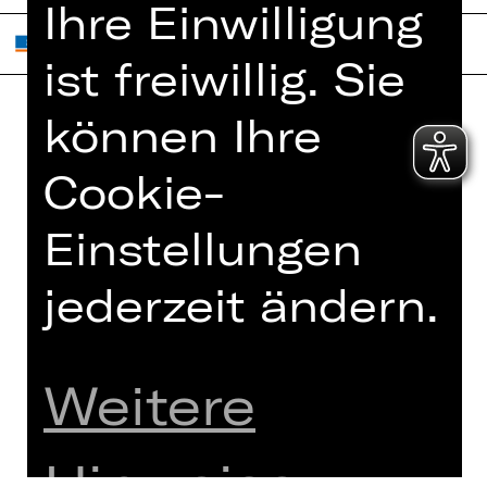
Ihre Einwilligung
ist freiwillig. Sie
können Ihre
Home
Jobs
Cookie-
Spielplan
Interner Bereich
Künstler*innen
ZVB/L
Einstellungen
Newsletter
AGB
Kartenkauf
jederzeit ändern.
Datenschutz
Abos 26/27
Impressum
Presse
Cookies
Weitere
Kontakt
Hinweise