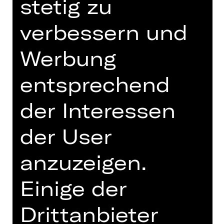
stetig zu
19.30 Uhr
verbessern und
Schauspielhaus
Abo R1
Werbung
Tickets
entsprechend
der Interessen
Termine und Besetzung
der User
anzuzeigen.
Uraufführung des Auftragswerks
Einige der
Es waren einmal zwei Brüder, ein
Drittanbieter
jüngerer und ein älterer – und es trug