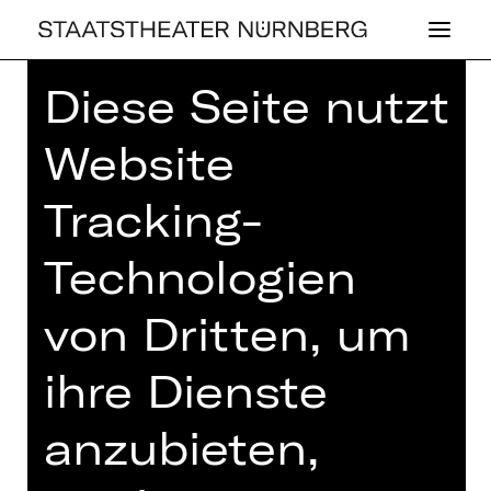
Diese Seite nutzt
Home
>
Spielplan 26/27
> Die
Erfindung der Schuhe
Website
Tracking-
Technologien
SCHAUSPIEL
DIE ER­FIN­DUNG
von Dritten, um
DER SCHUHE
ihre Dienste
Sportkomödie von Philipp Löhle
anzubieten,
Regie: Philipp Löhle
Mittwoch, 12.05.2027