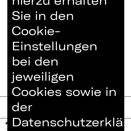
hierzu erhalten
Owens über das Wunder von Bern bis
zu RunDMC und Kanye West. Just do
Sie in den
it.
Cookie-
Einstellungen
TEAM
bei den
TERMINE UND BESETZUNG
jeweiligen
Cookies sowie in
der
Datenschutzerklär