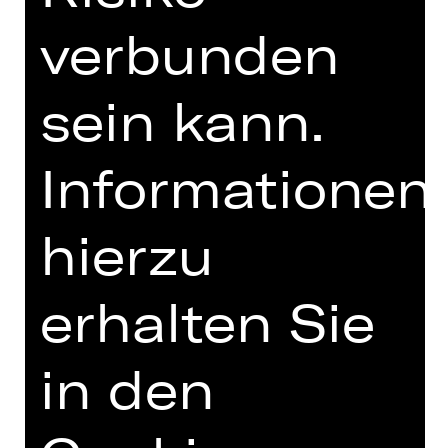
UNTERSTÜTZUNG
verbunden
sein kann.
Informationen
hierzu
Opernfreunde
erhalten Sie
in den