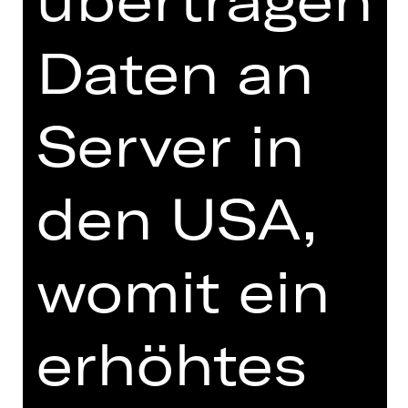
Daten an
DIGITALE STÜCKEINFÜHRUNG
Server in
zur Online-Einführung
den USA,
womit ein
TEAM
TERMINE UND BESETZUNG
erhöhtes
VIDEO/AUDIO
FOTOS