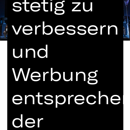
stetig zu
verbessern
und
Werbung
In deutscher Sprache mit deutschen
und englischen Übertiteln
entspreche
In Zusammenarbeit mit der
Bayerischen Theaterakademie August
Everding
der
Hinweis auf sensible Inhalte