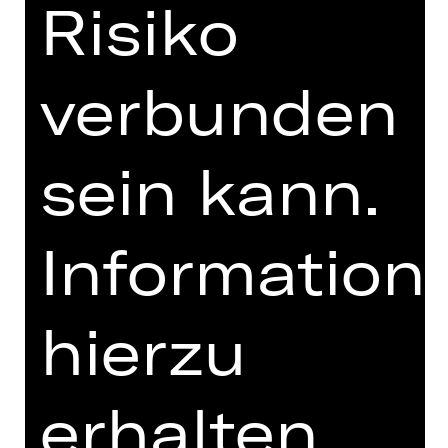
Risiko
PRESSESTIMMEN
MEHR DAZU IM DIGITALEN
FUNDUS
verbunden
PROGRAMMHEFT
MIT FREUNDLICHER
sein kann.
UNTERSTÜTZUNG
Information
hierzu
erhalten
Opernfreunde