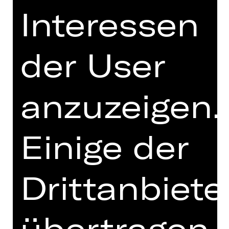
Mr. Peachum und seine Frau
Interessen
betreiben ein florierendes Bettler-
Unternehmen in London, aber privat
läuft es leider nicht so gut. Ihre
der User
einzige Tochter Polly hat sich in
Mackie Messer verliebt, Englands
berüchtigtsten und meistgesuchten
anzuzeigen.
Ganoven. Der ist nur deshalb noch
auf freiem Fuß, weil er den Polizeichef
Tiger Brown bestochen hat, aber die
Einige der
Luft wird dünner.
Brechts Gauner-Komödie zelebriert
mithilfe von Weills Ohrwurm-Musik die
Drittanbiete
menschliche Schlechtigkeit so
kaltschnäuzig und rotzfrech, dass der
Mond über Soho vor Staunen
übertragen
erblasst.