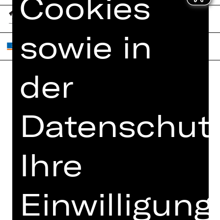
Cookies
sowie in
der
Home
Jobs
Spielplan
Interner Bereich
Datenschutz
Künstler*innen
ZVB/L
Newsletter
AGB
Ihre
Kartenkauf
Datenschutz
Abos 26/27
Impressum
Presse
Einwilligung
Cookies
Kontakt