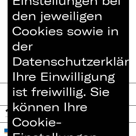
Einstellungen bei
Eine Veranstaltung der Freunde der
Staatsphilharmonie Nürnberg e. V.
den jeweiligen
Cookies sowie in
der
TERMINE UND BESETZUNG
Datenschutzerkläru
Ihre Einwilligung
ist freiwillig. Sie
können Ihre
Cookie-