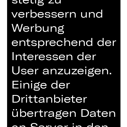
JOCHEN KUPFER
verbessern und
9. Kammerkonzert
Werbung
Sonntag, 11.07.2027
11.00 - 13.00 Uhr
entsprechend der
Konzert
Interessen der
Gluck-Saal
Abo PH
User anzuzeigen.
Einige der
Tickets
Drittanbieter
Termine und Besetzung
übertragen Daten
an Server in den