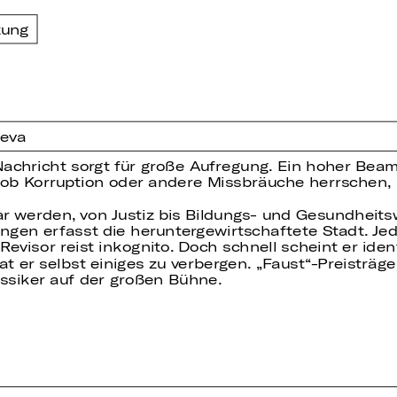
zung
ieva
Nachricht sorgt für große Aufregung. Ein hoher Beamt
 ob Korruption oder andere Missbräuche herrschen, so
ar werden, von Justiz bis Bildungs- und Gesundheit
en erfasst die heruntergewirtschaftete Stadt. Jed
evisor reist inkognito. Doch schnell scheint er ident
 er selbst einiges zu verbergen. „Faust“-Preisträge
ssiker auf der großen Bühne.