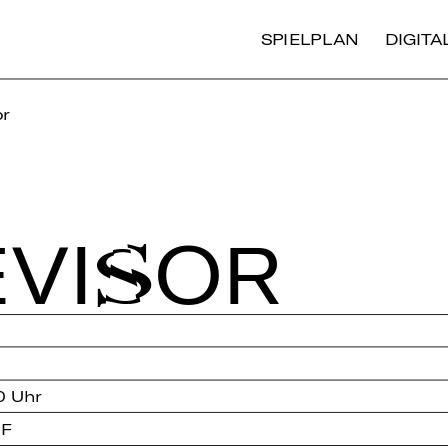
SPIELPLAN
DIGIT
or
­VI­SOR
0 Uhr
 F