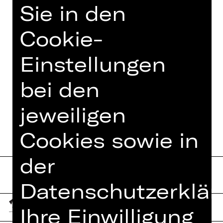
Komödienklassiker auf der großen
Sie in den
Bühne.
Cookie-
Einstellungen
TEAM
bei den
TERMINE UND BESETZUNG
jeweiligen
Cookies sowie in
der
Datenschutzerklär
Ihre Einwilligung