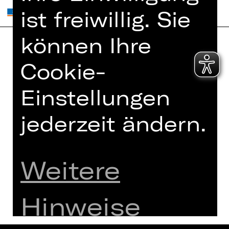
ist freiwillig. Sie
können Ihre
Home
Jobs
Cookie-
Spielplan
Interner Bereich
Einstellungen
Künstler*innen
ZVB/L
Newsletter
AGB
jederzeit ändern.
Kartenkauf
Datenschutz
Abos 26/27
Impressum
Presse
Weitere
Cookies
Kontakt
Hinweise