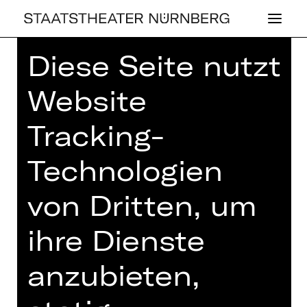
Diese Seite nutzt
Home
>
Spielplan 26/27
> Der Revisor
Website
Tracking-
SCHAUSPIEL
Technologien
DER RE­VI­SOR
von Dritten, um
von Nikolai Gogol
Regie: Jana Vetten
ihre Dienste
Samstag, 26.06.2027
anzubieten,
19.30 Uhr
Schauspielhaus