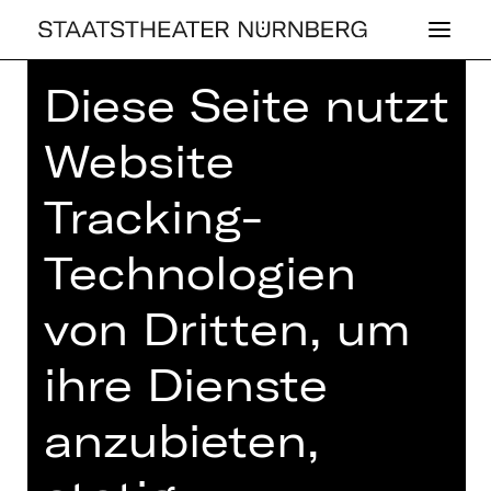
Diese Seite nutzt
Home
>
Spielplan 26/27
> Der Revisor
Website
Tracking-
SCHAUSPIEL
Technologien
DER RE­VI­SOR
von Dritten, um
von Nikolai Gogol
Regie: Jana Vetten
ihre Dienste
Samstag, 08.05.2027
anzubieten,
19.30 Uhr
Schauspielhaus