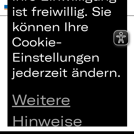
ist freiwillig. Sie
können Ihre
Home
Jobs
Cookie-
Spielplan
Interner Bereich
Einstellungen
Künstler*innen
ZVB/L
Newsletter
AGB
jederzeit ändern.
Kartenkauf
Datenschutz
Abos 26/27
Impressum
Presse
Weitere
Cookies
Kontakt
Hinweise