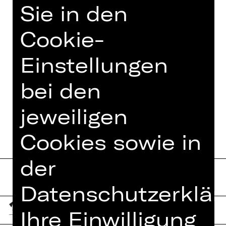
Komödienklassiker auf der großen
Sie in den
Bühne.
Cookie-
Einstellungen
TEAM
bei den
TERMINE UND BESETZUNG
jeweiligen
Cookies sowie in
der
Datenschutzerklär
Ihre Einwilligung