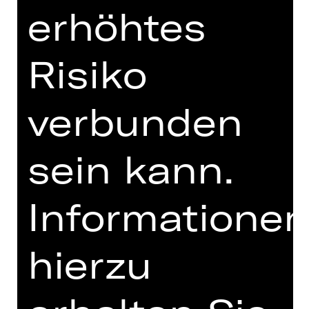
erhöhtes
TERMINE UND BESETZUNG
MIT FREUNDLICHER
Risiko
UNTERSTÜTZUNG
verbunden
sein kann.
Informatione
Förderverein Schauspiel Nürnberg
hierzu
e. V.