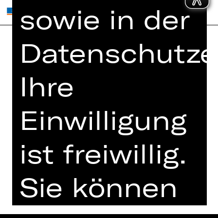
sowie in der
Datenschutze
Home
Jobs
Spielplan
Interner Bereich
Ihre
Künstler*innen
ZVB/L
Newsletter
AGB
Einwilligung
Kartenkauf
Datenschutz
Abos 26/27
ist freiwillig.
Impressum
Presse
Cookies
Kontakt
Sie können