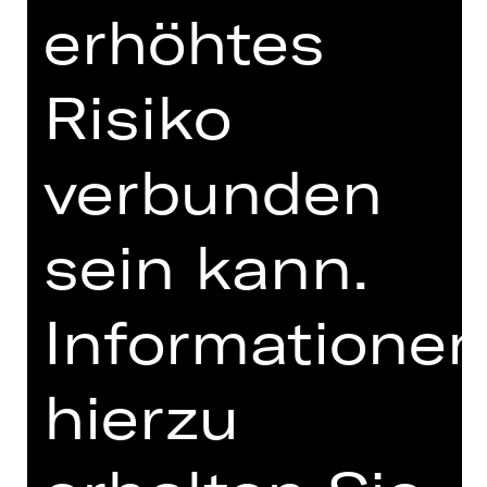
erhöhtes
TERMINE UND BESETZUNG
MIT FREUNDLICHER
Risiko
UNTERSTÜTZUNG
verbunden
sein kann.
Informatione
Förderverein Schauspiel Nürnberg
hierzu
e. V.