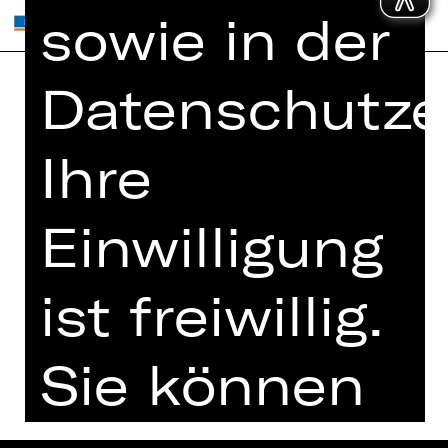
sowie in der
Datenschutze
Home
Jobs
Spielplan
Interner Bereich
Ihre
Künstler*innen
ZVB/L
Newsletter
AGB
Einwilligung
Kartenkauf
Datenschutz
Abos 26/27
ist freiwillig.
Impressum
Presse
Cookies
Kontakt
Sie können