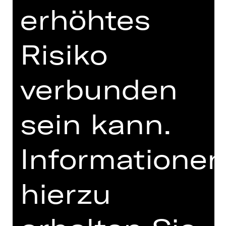
erhöhtes
TERMINE UND BESETZUNG
MIT FREUNDLICHER
Risiko
UNTERSTÜTZUNG
verbunden
sein kann.
Informatione
Förderverein Schauspiel Nürnberg
hierzu
e. V.