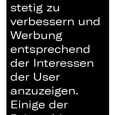
stetig zu
19.30 Uhr
Schauspielhaus
verbessern und
Abo A SH
Werbung
Tickets
entsprechend
Termine und Besetzung
der Interessen
der User
anzuzeigen.
Deutsch von Frank Günther
Einige der
Previously on „Das Wintermärchen“:
König Leontes verliert den Verstand.