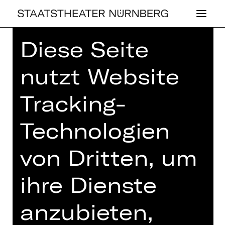
Diese Seite
Home
>
Spielplan 26/27
> Das
Wintermärchen
nutzt Website
Tracking-
SCHAUSPIEL
Technologien
DAS WIN­TER­
von Dritten, um
MÄR­CHEN
ihre Dienste
Romanze von William Shakespeare
Regie: FX Mayr
anzubieten,
Dienstag, 19.01.2027