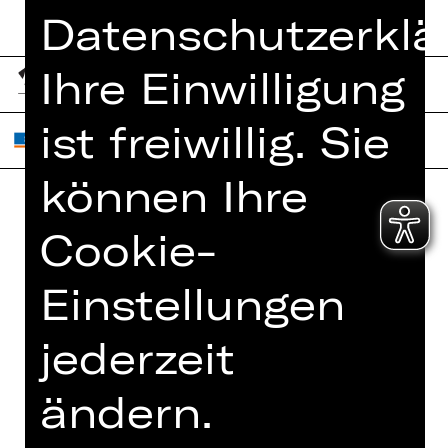
Datenschutzerklä
Ihre Einwilligung
ist freiwillig. Sie
können Ihre
Cookie-
Home
Jobs
Spielplan
Interner Bereich
Einstellungen
Künstler*innen
ZVB/L
Newsletter
AGB
jederzeit
Kartenkauf
Datenschutz
Abos 26/27
ändern.
Impressum
Presse
Cookies