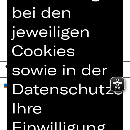
bei den
TERMINE UND BESETZUNG
jeweiligen
Cookies
sowie in der
Datenschutzer
Ihre
Home
Jobs
Einwilligung
Spielplan
Interner Bereich