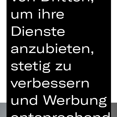
um ihre
Dienstag, 27.10.2026
19.30 Uhr
Dienste
YALLA YALLA
3. Etage Foyer
anzubieten,
Tickets
stetig zu
Termine und Besetzung
verbessern
und Werbung
entsprechend