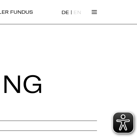
|
ALER FUNDUS
DE
EN
LING