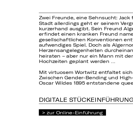
Zwei Freunde, eine Sehnsucht: Jack f
Stadt allerdings geht er seinem Verg
kurzerhand ausgibt. Sein Freund Al
erfindet einen kranken Freund namen
gesellschaftlichen Konventionen ent
aufwendiges Spiel. Doch als Algerno
Herzensangelegenheiten durcheinand
heiraten – aber nur ein Mann mit de
Hochzeiten geplant werden …
Mit virtuosem Wortwitz entfaltet si
Zwischen Gender-Bending und High-So
Oscar Wildes 1895 entstandene quee
DIGITALE STÜCKEINFÜHRUN
zur Online-Einführung