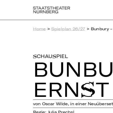
Home
>
Spielplan 26/27
> Bunbury - 
SCHAUSPIEL
BUN­BU­
ERNST
von Oscar Wilde, in einer Neuüberset
Regie: Julia Prechsl