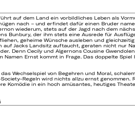
ührt auf dem Land ein vorbildliches Leben als Vormu
nügen nach – und erfindet dafür einen Bruder namens
gernon wiederum, stets auf der Jagd nach dem näch
s Bunbury, der ihm stets eine Ausrede für Ausflüge
fliehen, geheime Wünsche ausleben und gleichzeitig
n auf Jacks Landsitz auftaucht, geraten nicht nur 
er. Denn Cecily und Algernons Cousine Gwendolen 
m Namen Ernst kommt in Frage. Das doppelte Spiel lä
ch das Wechselspiel von Begehren und Moral, schalem
ciety-Regeln wird nichts allzu ernst genommen. Re
re Komödie in ein hoch amüsantes, heutiges Theater
G