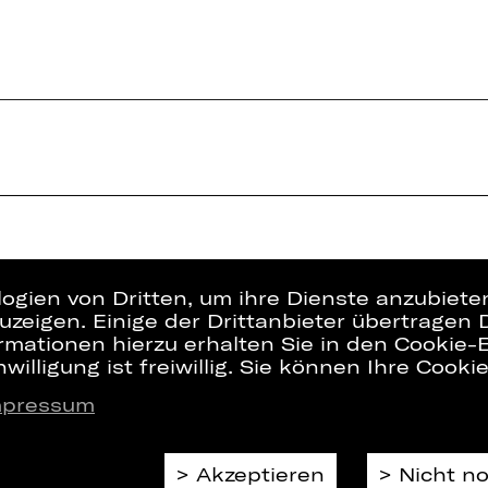
logien von Dritten, um ihre Dienste anzubiet
zeigen. Einige der Drittanbieter übertragen 
rmationen hierzu erhalten Sie in den Cookie-E
willigung ist freiwillig. Sie können Ihre Cooki
mpressum
Presse
Interner Bere
Kontakt
ZVB/L
Jobs
AGB
Akzeptieren
Nicht n