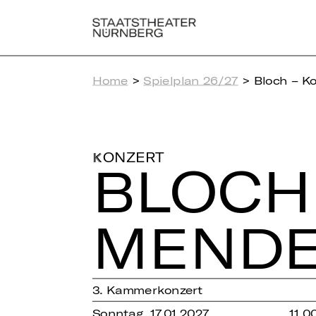
Home
>
Spielplan 26/27
> Bloch – K
KONZERT
BLOCH 
MEN­D
3. Kammerkonzert
Sonntag, 17.01.2027
11.0