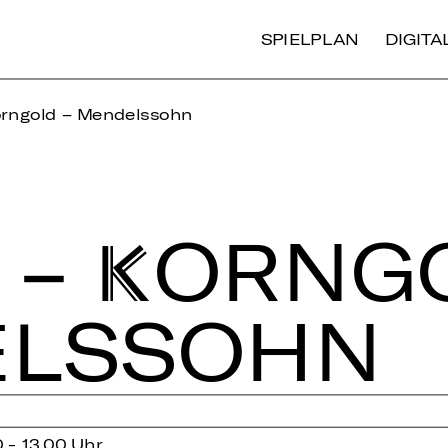
SPIELPLAN
DIGIT
orngold – Mendelssohn
– KORN­G
ELS­SOHN
0 - 13.00 Uhr