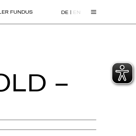
|
ALER FUNDUS
DE
EN
OLD –