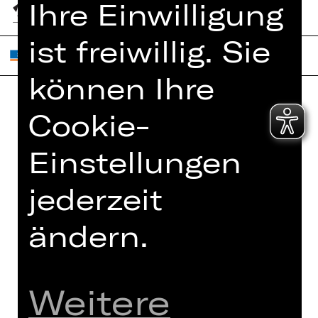
Ihre Einwilligung
ist freiwillig. Sie
können Ihre
Cookie-
Home
Jobs
Spielplan
Interner Bereich
Einstellungen
Künstler*innen
ZVB/L
jederzeit
Newsletter
AGB
Kartenkauf
ändern.
Datenschutz
Abos 26/27
Impressum
Presse
Cookies
Kontakt
Weitere