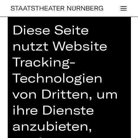
Diese Seite
Home
>
Spielplan 26/27
> Barock,
lautgemalt
nutzt Website
Tracking-
Technologien
,
PLUS
KONZERT
BAROCK, LAUT­
von Dritten, um
GE­MALT
ihre Dienste
1. Kinderkonzert mit Musik von u. a.
Vivaldi, Gluck und Wilhelmine von
anzubieten,
Bayreuth