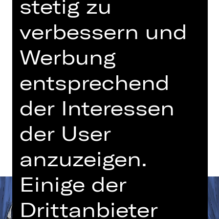
stetig zu
Sonntag, 15.11.2026
12.00 - 13.00 Uhr
verbessern und
Konzert
Werbung
Opernhaus
entsprechend
Tickets
der Interessen
Termine und Besetzung
der User
anzuzeigen.
Einige der
Drittanbieter