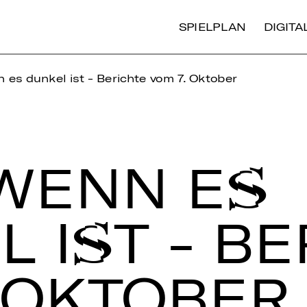
SPIELPLAN
DIGIT
es dunkel ist - Berichte vom 7. Oktober
WENN ES
 IST - BE­
 OK­TO­BER