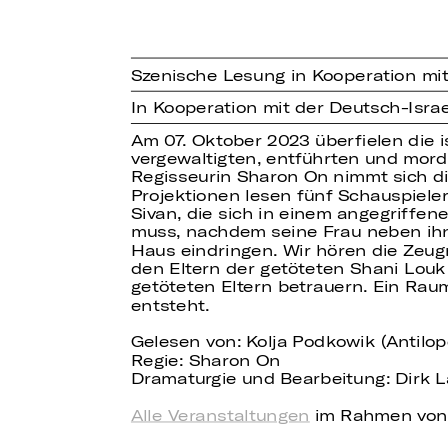
Szenische Lesung in Kooperation mit
In Kooperation mit der Deutsch-Isra
Am 07. Oktober 2023 überfielen die i
vergewaltigten, entführten und morde
Regisseurin Sharon On nimmt sich di
Projektionen lesen fünf Schauspiele
Sivan, die sich in einem angegriffene
muss, nachdem seine Frau neben ihnen
Haus eindringen. Wir hören die Zeugn
den Eltern der getöteten Shani Louk
getöteten Eltern betrauern. Ein Rau
entsteht.
Gelesen von: Kolja Podkowik (Antilo
Regie: Sharon On
Dramaturgie und Bearbeitung: Dirk 
Alle Veranstaltungen
im Rahmen von