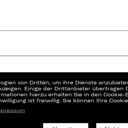
logien von Dritten, um ihre Dienste anzubiet
zeigen. Einige der Drittanbieter übertragen 
rmationen hierzu erhalten Sie in den Cookie-E
willigung ist freiwillig. Sie können Ihre Cooki
mpressum
Presse
Interner Bere
Kontakt
ZVB/L
Jobs
AGB