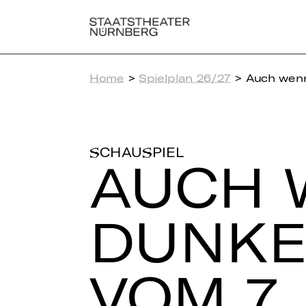
Home
>
Spielplan 26/27
> Auch wenn 
SCHAUSPIEL
AUCH 
DUNKEL
VOM 7.