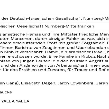
 der Deutsch-Israelischen Gesellschaft Nürnberg-Mi
elischen Gesellschaft Nürnberg-Mittelfranken
slamistische Hamas und ihre Mittäter friedliche Men
ten Menschen, deren einziger Fehler es war, sich im
esem erschütternden Stoff mit großer Sorgfalt an. B
r*innen Berichte von Zeug:innen und Überlebenden de
n Kibbuz verschanzt. Hamid, ein arabischer Israeli, b
 erschossen wurde. Eine Familie im Kibbuz Nachal O
isse von jungen Leuten, die den brutalen Angriff a
 und den Angehörigen von Arbeitsmigrant:innen aus 
m für das Erzählen und Zuhören, für Trauer und Refl
pen Gang), Elisabeth Degen, Jaron Löwenberg, Sara
Laucke
 YALLA YALLA