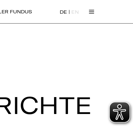
|
ALER FUNDUS
DE
EN
RICH­TE