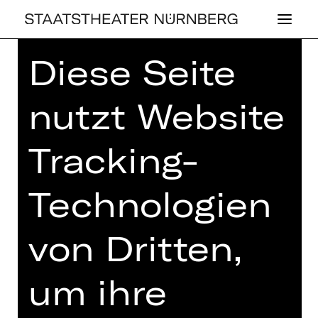
Diese Seite
Home
>
Spielplan 26/27
> Alles
Schwindel
nutzt Website
Tracking-
OPER
Technologien
ALLES SCHWIN­
DEL
von Dritten,
Operette von Mischa Spoliansky
um ihre
Freitag, 26.02.2027
19.00 - 22.00 Uhr