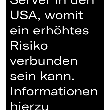
USA, womit
ein erhöhtes
TEAM
TERMINE UND BESETZUNG
Risiko
MIT FREUNDLICHER
UNTERSTÜTZUNG
verbunden
sein kann.
Informationen
hierzu