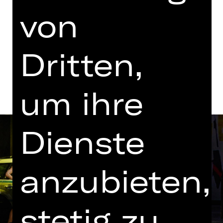
Opernhaus
von
Abo M
Dritten,
Termine und Besetzung
um ihre
Dienste
anzubieten,
stetig zu