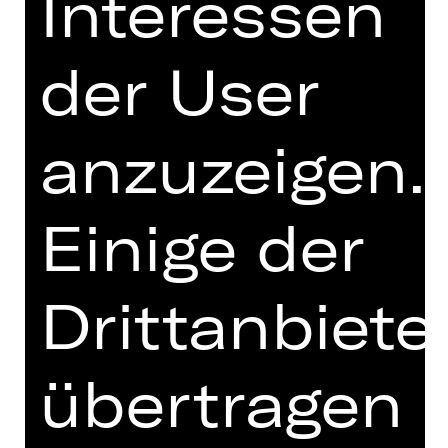
Interessen
Ricaner
innen und selbsternannten
Amerikaner
innen zu verwandeln, war
der User
sicherlich ein Geniestreich.
Ebenso wichtig aber war die
anzuzeigen.
Entscheidung, die Geschichte als
Musical zu erzählen, in dem sich die
Jugendlichen mit der kongenialen
Einige der
Musik von Bernstein ihren Frust, ihre
Wut und ihre Hoffnungslosigkeit von
der Seele tanzen können. Melissa
Kings gefeierte Inszenierung, die die
Drittanbiete
Tragödie ins Hier und Jetzt holt, ist
mitreißend, berührend und
erschreckend aktuell!
übertragen
DIGITALE STÜCKEINFÜHRUNG