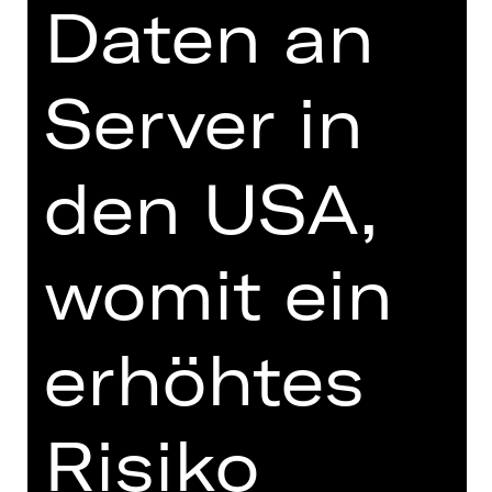
Daten an
Server in
zur Online-Einführung
den USA,
TEAM
womit ein
TERMINE UND BESETZUNG
VIDEO/AUDIO
erhöhtes
FOTOS
Risiko
PRESSESTIMMEN
MEHR DAZU IM DIGITALEN