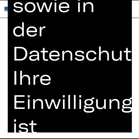
sowie in
der
Home
Jobs
Datenschutz
Spielplan
Interner Bereich
Künstler*innen
ZVB/L
Newsletter
Ihre
AGB
Kartenkauf
Datenschutz
Abos 26/27
Einwilligung
Impressum
Presse
Cookies
Kontakt
ist