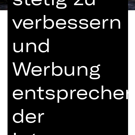
verbessern
und
nach einer Idee von Jerome Robbins
Buch von Arthur Laurents,
Werbung
Gesangstexte von Stephen Sondheim
In englischer und deutscher Sprache
entspreche
Altersempfehlung: ab 10. Klasse /
Hinweis auf sensible Inhalte
der
Die Idee, Shakespeares „Romeo und
Julia“ nach New York zu verlegen und
den Konflikt in einen Bandenkrieg
zwischen eingewanderten Puerto-