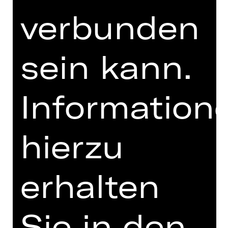
FUNDUS
verbunden
PROGRAMMHEFT
MIT FREUNDLICHER
sein kann.
UNTERSTÜTZUNG
Information
hierzu
erhalten
Opernfreunde
Sie in den