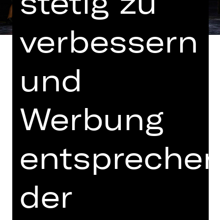
stetig zu
verbessern
und
nach einer Idee von Jerome Robbins
Werbung
Buch von Arthur Laurents,
Gesangstexte von Stephen Sondheim
entspreche
In englischer und deutscher Sprache
Altersempfehlung: ab 10. Klasse /
Hinweis auf sensible Inhalte
der
Die Idee, Shakespeares „Romeo und
Julia“ nach New York zu verlegen und