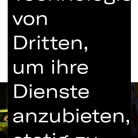
Wiederaufnahme
von
Opernhaus
Abo L MT
Dritten,
Termine und Besetzung
um ihre
Dienste
anzubieten,