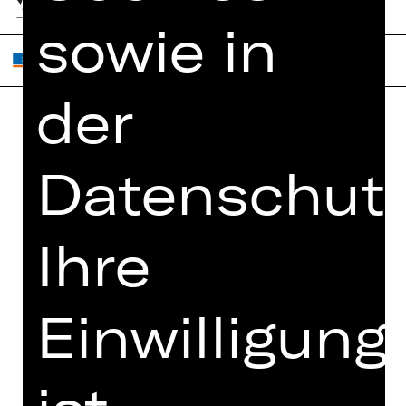
sowie in
der
Home
Jobs
Datenschutz
Spielplan
Interner Bereich
Künstler*innen
ZVB/L
Newsletter
AGB
Ihre
Kartenkauf
Datenschutz
Abos 26/27
Impressum
Einwilligung
Presse
Cookies
Kontakt