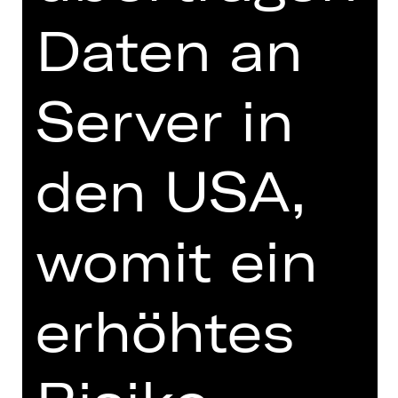
DIGITALE STÜCKEINFÜHRUNG
Daten an
Server in
zur Online-Einführung
den USA,
womit ein
TEAM
TERMINE UND BESETZUNG
erhöhtes
VIDEO/AUDIO
FOTOS
PRESSESTIMMEN