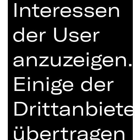
Interessen
den Konflikt in einen Bandenkrieg
zwischen eingewanderten Puerto-
Ricaner
innen und selbsternannten
der User
Amerikaner
innen zu verwandeln, war
sicherlich ein Geniestreich.
Ebenso wichtig aber war die
anzuzeigen.
Entscheidung, die Geschichte als
Musical zu erzählen, in dem sich die
Jugendlichen mit der kongenialen
Einige der
Musik von Bernstein ihren Frust, ihre
Wut und ihre Hoffnungslosigkeit von
der Seele tanzen können. Melissa
Drittanbiete
Kings gefeierte Inszenierung, die die
Tragödie ins Hier und Jetzt holt, ist
mitreißend, berührend und
übertragen
erschreckend aktuell!