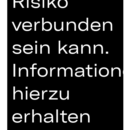
Risiko
MEHR DAZU IM DIGITALEN
FUNDUS
verbunden
PROGRAMMHEFT
MIT FREUNDLICHER
sein kann.
UNTERSTÜTZUNG
Information
hierzu
erhalten
Opernfreunde