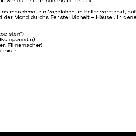
ie Sehnsucht am schönsten ersäuft.
ich manchmal ein Vögelchen im Keller versteckt, a
d der Mond durchs Fenster lächelt – Häuser, in dene
opisten“)
lkomponistin)
ler, Filmemacher)
onist)