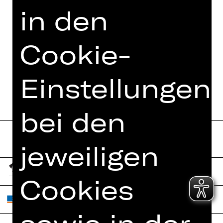
in den
TERMINE UND BESETZUNG
Cookie-
VIDEO/AUDIO
FOTOS
Einstellungen
bei den
jeweiligen
Cookies