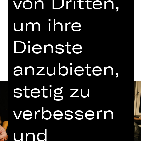
von Dritten,
um ihre
Termine und Besetzung
Dienste
Beschreibung
anzubieten,
stetig zu
verbessern
und