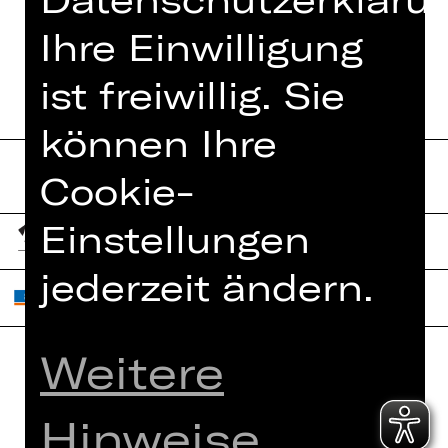
TERMINE UND BESETZUNG
Ihre Einwilligung
ist freiwillig. Sie
können Ihre
Cookie-
Einstellungen
jederzeit ändern.
Weitere
Home
Jobs
Hinweise
Spielplan
Interner Bereich