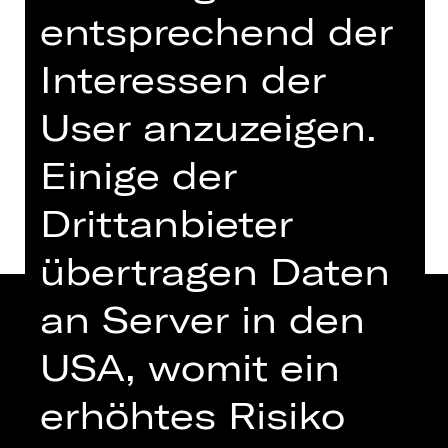
Samstag, 23.05.2026
entsprechend der
11.00 - 12.30 Uhr
Interessen der
Opernhaus
User anzuzeigen.
Termine und Besetzung
Einige der
Drittanbieter
übertragen Daten
an Server in den
USA, womit ein
erhöhtes Risiko