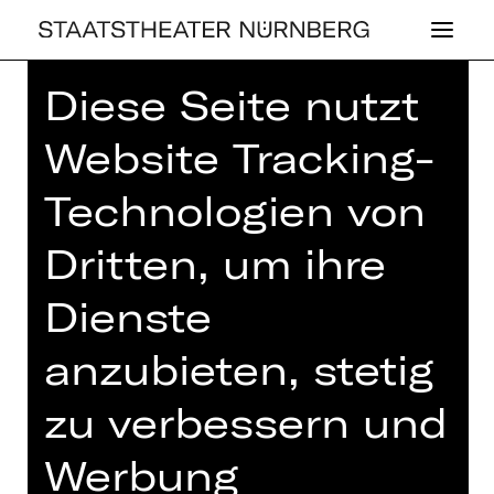
Diese Seite nutzt
Home
>
Spielplan 25/26
>
Spielplanvorstellung: Konzerte
Website Tracking-
2026/27
Technologien von
Dritten, um ihre
KONZERT
Dienste
SPIEL­PLAN­VOR­
anzubieten, stetig
STEL­LUNG: KON­
zu verbessern und
ZER­TE 2026/​27
Werbung
mit GMD Roland Böer