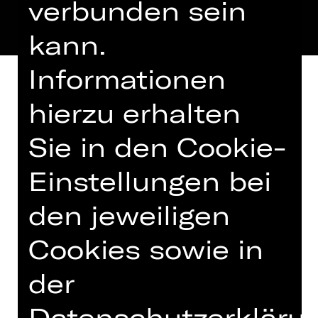
verbunden sein
kann.
Informationen
hierzu erhalten
Sie in den Cookie-
Roland Böer und unser neuer Solo-
Repetitor Shawn Chang präsentieren
Einstellungen bei
am Klavier Ausschnitte des
Konzertprogramms.
den jeweiligen
Der Eintritt beinhaltet ein
Cookies sowie in
alkoholfreies Gratisgetränk.
der
Datenschutzerklärun