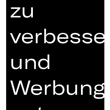
zu
LIVING 3000, das Verkaufshologramm
des Maklerbüros, hat allerdings seine
liebe Mühe damit, die Wohnung unter
die Leute zu bringen, denn das
verbesse
vorlaute Inventar – Staubsaugroboter
Volker und Smartfridge Frosty – gibt
sich alle Mühe, jeden Interessierten
mit ihren hohen Ansprüchen und
und
ihrem derben Humor zu vergraulen.
Die vier aufeinander aufbauenden
Folgen unserer Crime-Comedy-Serie
können vor Ort im Zukunftsmuseum
Werbung
in einer Live-Übertragung aus dem
True-Crime-Loft verfolgt werden.
Wenn Sie wollen, können Sie die
bisher gelaufenen Folgen hier sehen: