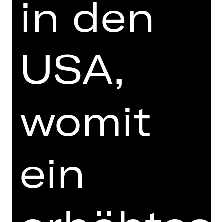
in den
Geheimbotschaften – dranbleiben
lohnt sich.
USA,
zum Live-Stream
womit
Wir danken der DATEV, in deren
Virtual-Production-Studio wir den
Dreh der Weltraumserie PROTOCOL
PRIME durchführen durften.
ein
Bild © Nils Corte / Kristina Malyseva &
google gemini, teils KI generiert