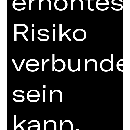
erhöhtes
TEAM
Risiko
TERMINE UND BESETZUNG
FOTOS
MIT FREUNDLICHER
verbund
UNTERSTÜTZUNG
sein
Deutschen Museum Nürnberg –
DAS ZUKUNFTSMUSEUM
kann.