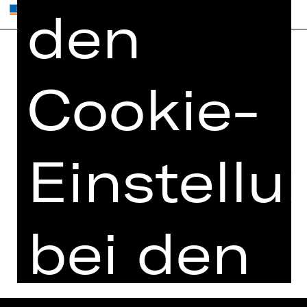
den
Home
Jobs
Cookie-
Spielplan
Interner Bereich
Künstler*innen
ZVB/L
Newsletter
AGB
Einstell
Kartenkauf
Datenschutz
Abos 26/27
Impressum
Presse
Cookies
bei den
Kontakt