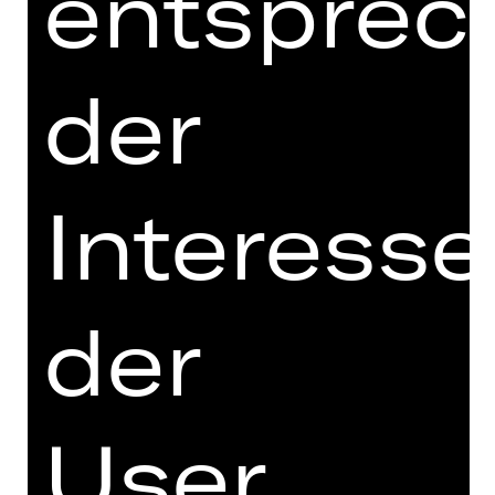
entsprec
Episode 1:
Wieviel Kilo sind ein
Hologramm
Episode 2:
Albquartier.com
der
Episode 3:
Morphogenetische Felder
Episode 4:
Hart Feelings
Episode 5:
Ausgeliehen
Episode 6:
Double Tap
Interess
Jeder Abend im Zukunftsmuseum
beginnt aber ohnehin mit einer
Zusammenfassung und ausführlichen
der
Ausschnitten dessen, was bisher
geschehen ist - Sie können also auch
einfach vorbeikommen und den
Abend genießen, ohne die Folgen
gesehen zu haben.
User
Im Anschluss haben Sie die