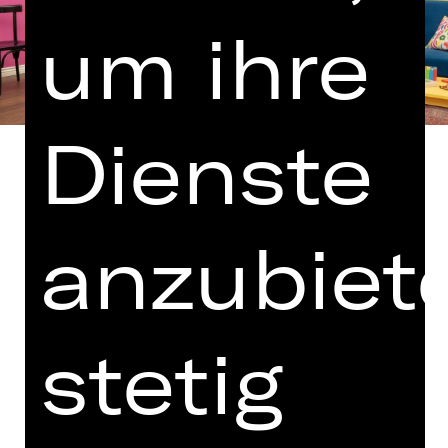
um ihre
Dienste
anzubiet
Eine Kooperation mit dem Deutschen
Museum Nürnberg – DAS
ZUKUNFTSMUSEUM
Als Anke überraschend eine Wohnung
stetig
von ihrem verrückten Bruder erbt,
entschließt sie sich, die attraktive
Immobilie in der Nürnberger
Innenstadt zu Geld zu machen.