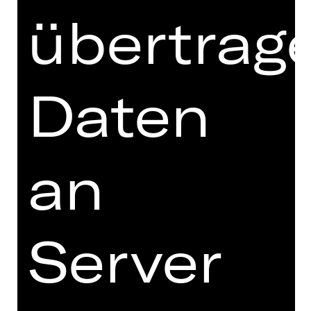
oder sich auch schlicht um Aufnahme
übertrag
in die WG bewerben – und so Teil der
Handlung werden. Aber Achtung:
Volker und Frosty sind gnadenlos,
und sie schrecken vor nichts zurück.
Daten
Und Sie können die Crime-Handlung
ab dem 6. Dezember, 20.00 Uhr über
den 24/7-STREAM auf Twitch
an
verfolgen, denn Volker und Frosty
haben offenkundig mehr im Sinn als
nur Mitbewohner zu vergraulen. Die
Geschichte entwickelt sich ständig
Server
weiter, Hinweise tauchen auf,
Entscheidungen haben Folgen und im
Chat spukt hilfesuchend ein digitaler
Geist und stellt Besucher
innen
Rätsel, versteckte Hinweise und