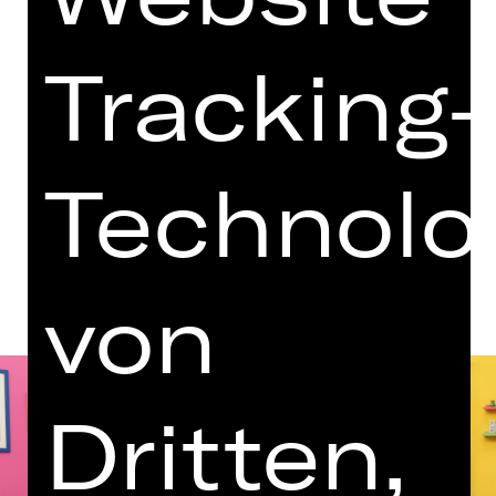
Regie: Nils Corte
Samstag, 17.01.2026
Tracking-
20.00 Uhr
Deutsches Museum Nürnberg –
Zukunftsmuseum
Technolo
Termine und Besetzung
von
Dritten,