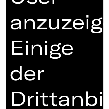
Möglichkeit, die Smart-aber-herzlich-
WG sowie den Ausstellungsbereich
anzuzeig
zum Thema Robotik und KI des
Zukunftsmuseums in einer Behind-
The-Scenes-Tour zu besichtigen und
mit den Schauspieler
innen unseres
Einige
Ensembles, mit Staubsauger,
Kühlschrank und
Verkaufshologrammen zu reden.
der
Sie können außerdem vom 7.
Dezember bis 18. Januar während der
Öffnungszeiten des
Zukunftsmuseums die Smart-aber-
Drittanbi
herzlich-WG als VR-Experience
besuchen und mit Volker, Frosty und
LIVING 3000 reden, sie über
Hintergründe der Story aushorchen