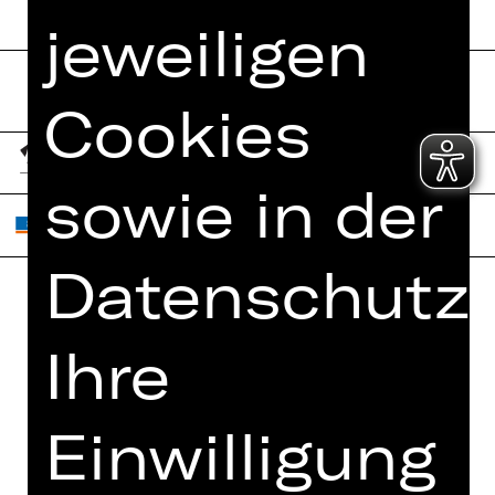
jeweiligen
Cookies
sowie in der
Datenschutze
Home
Jobs
Ihre
Spielplan
Interner Bereich
Künstler*innen
ZVB/L
Einwilligung
Newsletter
AGB
Kartenkauf
Datenschutz