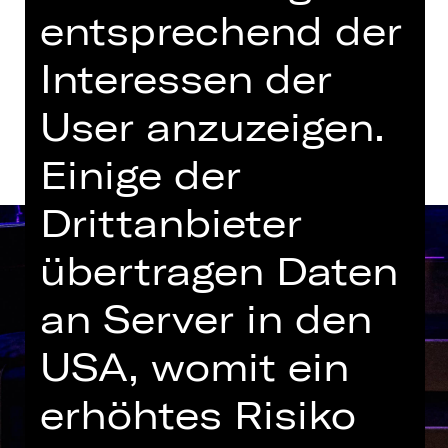
Gluck-Saal
entsprechend der
Interessen der
Termine und Besetzung
User anzuzeigen.
Einige der
Drittanbieter
übertragen Daten
an Server in den
USA, womit ein
erhöhtes Risiko