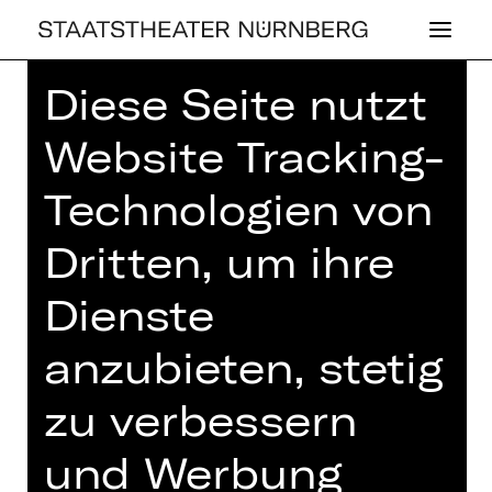
Diese Seite nutzt
Home
>
Spielplan 25/26
> Lieder im
Gluck
Website Tracking-
Technologien von
Dritten, um ihre
OPER
Dienste
LIEDER IM GLUCK
Gaines Hall
anzubieten, stetig
Sonntag, 11.01.2026
zu verbessern
20.00 - 22.30 Uhr
und Werbung
Konzert