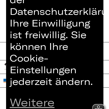
Datenschutzerkläru
TERMINE UND BESETZUNG
Ihre Einwilligung
ist freiwillig. Sie
können Ihre
Cookie-
Einstellungen
jederzeit ändern.
Weitere
Home
Jobs