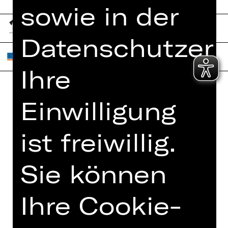
sowie in der
Datenschutzerk
Ihre
Einwilligung
Home
Jobs
Spielplan
Interner Bereich
ist freiwillig.
Künstler*innen
ZVB/L
Newsletter
AGB
Sie können
Kartenkauf
Datenschutz
Abos 26/27
Ihre Cookie-
Impressum
Presse
Cookies
Kontakt