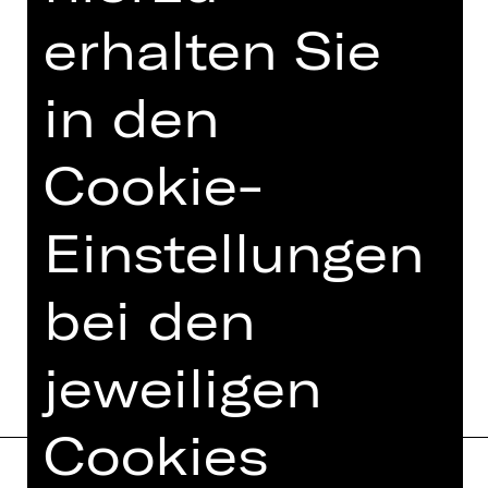
Weitere Führungsformate
erhalten Sie
in den
Foto © Matthias Dengler
Cookie-
Einstellungen
TERMINE UND BESETZUNG
MEHR DAZU IM DIGITALEN
bei den
FUNDUS
jeweiligen
Cookies