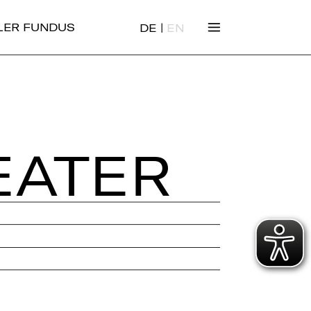
|
ALER FUNDUS
DE
EN
EA­TER