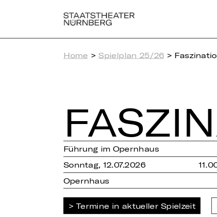
Home
>
Spielplan 25/26
> Faszinati
FAS­ZI­
Führung im Opernhaus
Sonntag, 12.07.2026
11.0
Opernhaus
Termine in aktueller Spielzeit