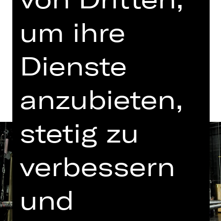
um ihre
Termine in aktueller Spielzeit
Dienste
Termine und Besetzung
anzubieten,
stetig zu
verbessern
und