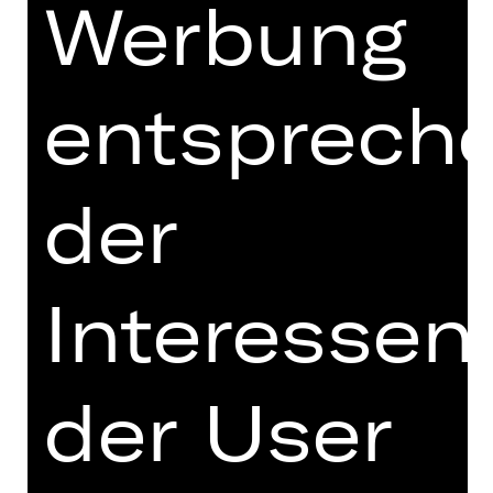
Werbung
Hinweis auf sensible Inhalte
Ellen ist elf Jahre alt und allein. Sie
entsprech
sucht ihre Mutter, doch die ist bereits
in Amerika. Ein skurriler Konsul
verweigert Ellen die Ausreise, denn
sie hat die „falschen“ Großeltern –
der
und die falschen Großeltern zu
haben, ist zu dieser Zeit gefährlich.
Sie freundet sich mit einer Gruppe
Interessen
jüdischer Kinder an. Dass ihre neuen
Freund*innen nicht auf Parkbänken
sitzen dürfen, dass Schritte im
Treppenhaus ihnen die Körper
der User
erstarren lassen und dass der
Friedhof der einzige Ort ist, an dem
sie spielen können, ist für Ellen die