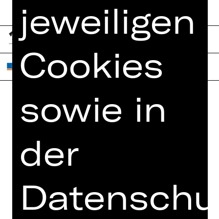
jeweiligen
Cookies
sowie in
Home
Jobs
Spielplan
Interner Bereich
der
Künstler*innen
ZVB/L
Newsletter
AGB
Kartenkauf
Datenschut
Datenschutz
Abos 26/27
Impressum
Presse
Cookies