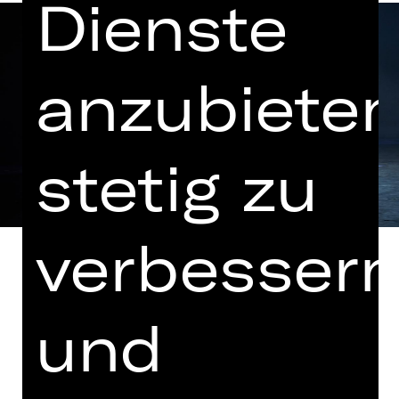
Dienste
anzubieten
stetig zu
verbesser
und
In einer Fassung von Salome
Schneebeli und Paul Berg
Deutsche Erstaufführung