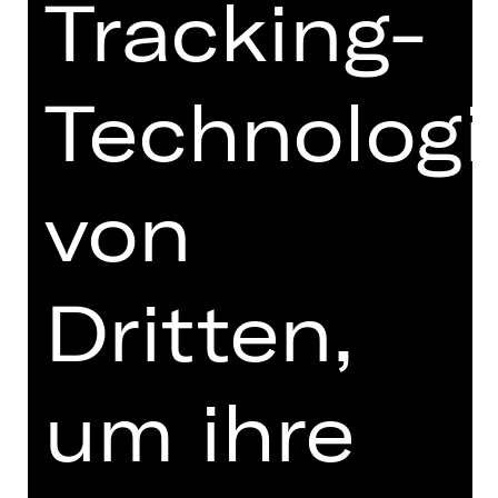
Tracking-
Freitag, 08.05.2026
19.30 - 21.00 Uhr
Vorstellung
Technologi
19.00 Uhr Einführung
anschließend Publikumsgespräch
Schauspielhaus
von
Abo BR2
Termine in aktueller Spielzeit
Dritten,
Termine und Besetzung
um ihre