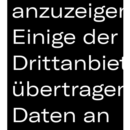
anzuzeigen
gespenstische, beängstigende und
demütigende Realität unter den
Nürnberger Gesetzen. Aus den
Trümmern einer Kindheit wächst eine
Einige der
größere Hoffnung: Freiheit.
Bildgewaltig, erschütternd und
zutiefst berührend erzählt Ilse
Drittanbiet
Aichingers Roman vom Kindsein im
Krieg und vom unnachgiebigen
Widerstand. Entstanden im
übertrage
Nachkriegsjahr 1947, war das Buch ein
Tabubruch und wurde erst in jüngster
Zeit in seiner Bedeutung als ein
Meilenstein der Nachkriegsliteratur
Daten an
erkannt – und wird nun in der
poetischen und außergewöhnlichen
Regie von Salome Schneebeli das