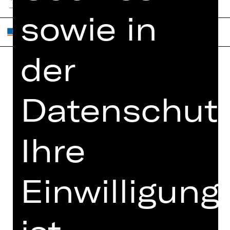
sowie in
der
Home
Jobs
Datenschutz
Spielplan
Interner Bereich
Künstler*innen
ZVB/L
Newsletter
AGB
Ihre
Kartenkauf
Datenschutz
Abos 26/27
Impressum
Einwilligung
Presse
Cookies
Kontakt