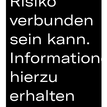
Risiko
MEHR DAZU IM DIGITALEN
FUNDUS
verbunden
PROGRAMMHEFT
MIT FREUNDLICHER
sein kann.
UNTERSTÜTZUNG
Information
hierzu
erhalten
Opernfreunde