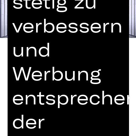
stetig zu
verbessern
und
Werbung
Libretto von Hugo von Hofmannsthal
In deutscher Sprache mit deutschen
entspreche
und englischen Übertiteln
„Das nächste Mal schreibe ich eine
der
Mozart-Oper“, soll Strauss nach der
Uraufführung von „Elektra“
ausgerufen haben. Und