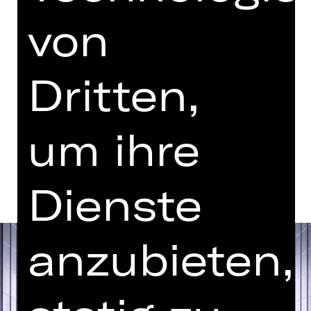
18.00 - 22.05 Uhr
von
Vorstellung
17.30 Uhr Einführung
Opernhaus
Dritten,
Abo U
um ihre
Termine und Besetzung
Dienste
anzubieten,