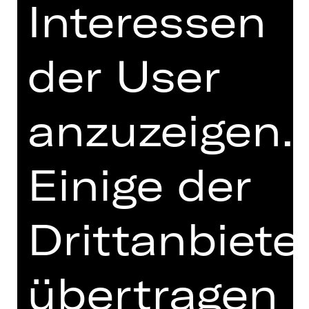
Interessen
Hofmannsthal lieferte: das Szenario
einer Spieloper, die im Wien Maria
Theresias angesiedelt ist und zum
erfolgreichsten Zeugnis der
der User
kongenialen Zusammenarbeit des
Autorenduos werden sollte. An Mozart
erinnert beim „Rosenkavalier“
anzuzeigen.
allerdings weniger die Musik als
vielmehr die tiefe Menschlichkeit
dieser Komödie, die eben nicht nur
Einige der
eine deftige Wiener Posse um den
grobschlächtigen Ochs von
Lerchenau ist, sondern vor allem ein
Drittanbiete
feinsinniges Kammerspiel, das vom
Wandel erzählt, dem alles
unterworfen ist: die Liebe, das
übertragen
Machtgefüge, die Zeit.