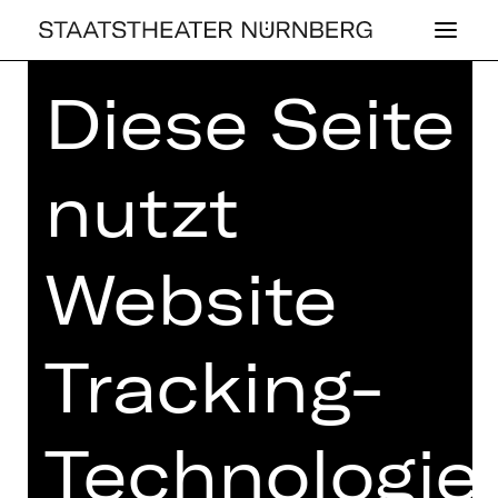
Diese Seite
Home
>
Spielplan 25/26
> Der
Freischütz
nutzt
Website
OPER
DER FREI­SCHÜTZ
Tracking-
Oper von Carl Maria von Weber
Sonntag, 31.05.2026
18.00 - 21.00 Uhr
Technologie
mit einer Pause