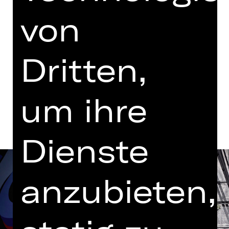
Vorstellung
von
17.30 Uhr Einführung
Opernhaus
Abo U
Dritten,
Termine und Besetzung
um ihre
Dienste
anzubieten,