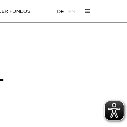
|
ALER FUNDUS
DE
EN
­