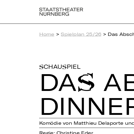
Home
>
Spielplan 25/26
> Das Absch
SCHAUSPIEL
DAS AB
DINNE
Komödie von Matthieu Delaporte und 
Regie: Christine Eder