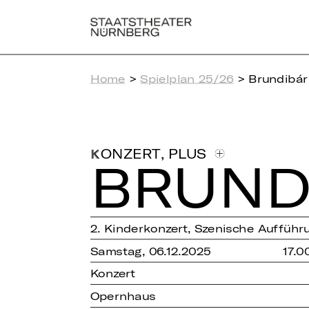
Home
>
Spielplan 25/26
> Brundibár
,
PLUS
KONZERT
BRUN­D
2. Kinderkonzert, Szenische Auffüh
Samstag, 06.12.2025
17.0
Konzert
Opernhaus