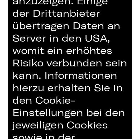
anzuzeigen. Einige
Opernfreunden
der Drittanbieter
Montag, 23.09.2024
übertragen Daten an
19.00 - 21.30 Uhr
Gluck-Saal
Server in den USA,
womit ein erhöhtes
Termine und Besetzung
Risiko verbunden sein
kann. Informationen
hierzu erhalten Sie in
den Cookie-
Eintritt frei
Wir bitten um Anmeldung unter
Einstellungen bei den
geschaeftsfuehrung(a)opernfreunde-
jeweiligen Cookies
nuernberg.de
sowie in der