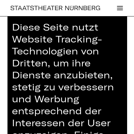
Diese Seite nutzt
Website Tracking-
Technologien von
OPER
Dritten, um ihre
ZUM SPIEL­ZEIT­
Dienste anzubieten,
AUF­TAKT: JENS-
stetig zu verbessern
DANIEL HERZOG
und Werbung
IM GE­SPRÄCH
entsprechend der
MIT ULLI KRAFT
Interessen der User
Herzliche Einladung von den