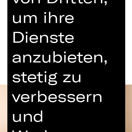
19.00 Uhr
um ihre
Eintritt frei
3. Etage Foyer
Dienste
Termine und Besetzung
anzubieten,
stetig zu
verbessern
und