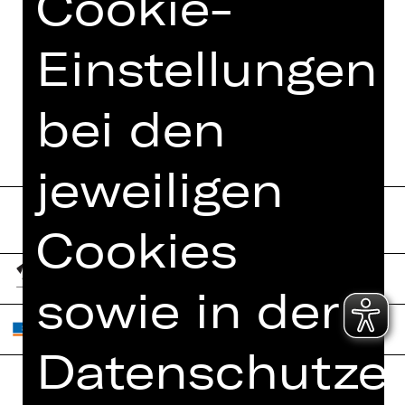
Cookie-
Einstellungen
TERMINE UND BESETZUNG
bei den
jeweiligen
Cookies
sowie in der
Datenschutzer