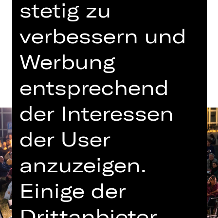
stetig zu
Wiese
verbessern und
Termine und Besetzung
Werbung
entsprechend
der Interessen
der User
anzuzeigen.
Einige der
Drittanbieter