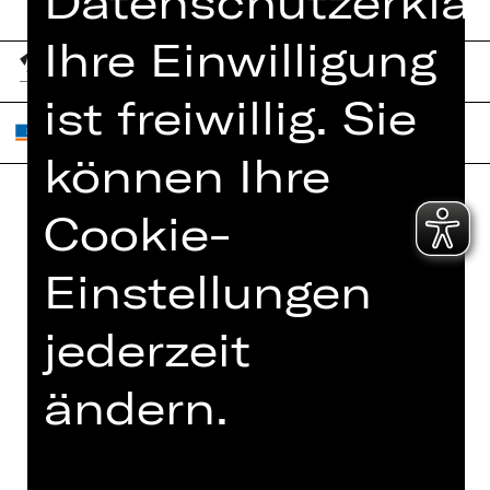
Datenschutzerklär
Ihre Einwilligung
ist freiwillig. Sie
können Ihre
Cookie-
Home
Jobs
Spielplan
Einstellungen
Interner Bereich
Künstler*innen
ZVB/L
jederzeit
Newsletter
AGB
Kartenkauf
ändern.
Datenschutz
Abos 26/27
Impressum
Presse
Cookies
Kontakt