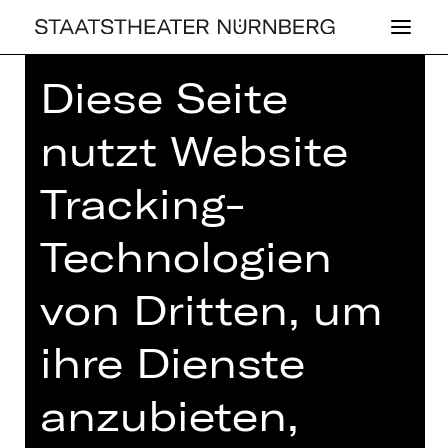
Diese Seite
nutzt Website
Tracking-
SCHAUSPIEL
SONGS OF
Technologien
SEVEN YEARS
von Dritten, um
Das Fest zum Abschied der
Schauspieldirektion
ihre Dienste
Sonntag, 29.06.2025
anzubieten,
16.00 - 18.00 Uhr
Eintritt frei