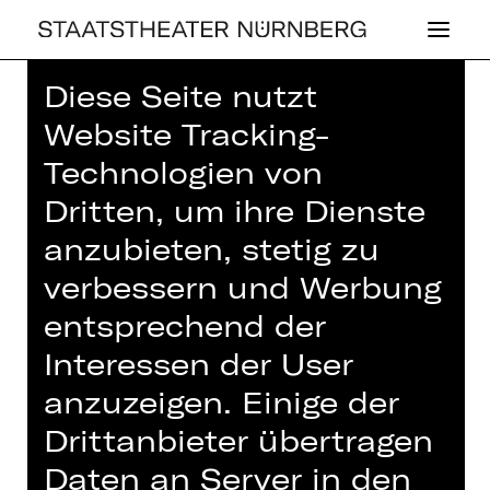
Diese Seite nutzt
Website Tracking-
Technologien von
Dritten, um ihre Dienste
SON­DER­KAR­TEN­
anzubieten, stetig zu
VER­KAUF
verbessern und Werbung
Blaue Nacht
entsprechend der
Samstag, 17.05.2025
Interessen der User
17.00 - 22.00 Uhr
anzuzeigen. Einige der
im Rahmen der BLAUEN NACHT
Drittanbieter übertragen
Richard-Wagner-Platz
Daten an Server in den