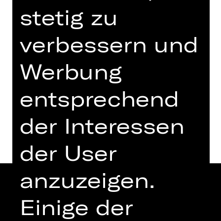
Tages Reise in die Nacht", Gast:
stetig zu
Komponist P.C. Mayer
verbessern und
Samstag, 22.03.2025
20.00 - 21.20 Uhr
Werbung
XRT 3. Etage
entsprechend
Termine und Besetzung
der Interessen
der User
anzuzeigen.
Einige der