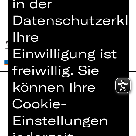
in der
Datenschutzerklä
Ihre
Einwilligung ist
freiwillig. Sie
können Ihre
Home
Jobs
Cookie-
Spielplan
Interner Bereich
Künstler*innen
ZVB/L
Einstellungen
Newsletter
AGB
Kartenkauf