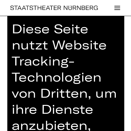
Diese Seite
nutzt Website
Tracking-
SCHAUSPIEL
REIN­GE­
Technologien
QUATSCHT ZU
"EINES LANGEN
von Dritten, um
TAGES IN DIE
ihre Dienste
NACHT"
anzubieten,
Der Backstage-Talk zu "Eines langen