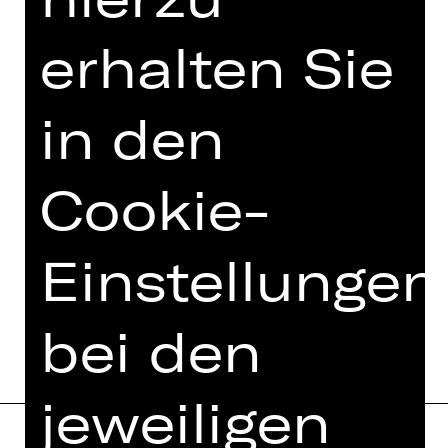
TEAM
erhalten Sie
TERMINE UND BESETZUNG
VIDEO/AUDIO
in den
FOTOS
PRESSESTIMMEN
Cookie-
MEHR DAZU IM DIGITALEN
FUNDUS
Einstellungen
PROGRAMMHEFT
bei den
jeweiligen