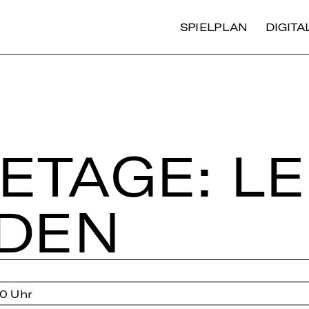
SPIELPLAN
DIGIT
­TA­GE: LE
­DEN
0 Uhr