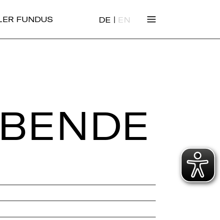
|
ALER FUNDUS
DE
EN
­BEN­DE