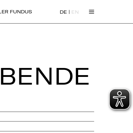
|
ALER FUNDUS
DE
EN
­BEN­DE