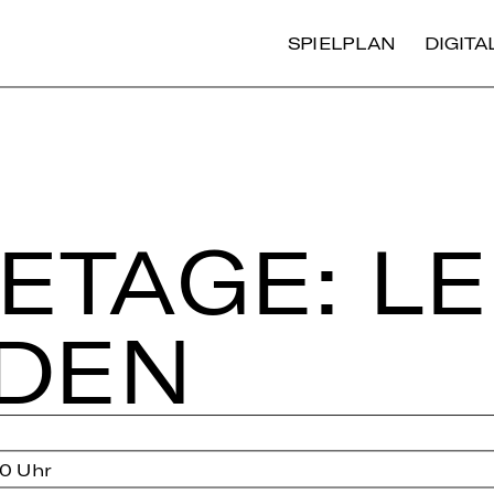
SPIELPLAN
DIGIT
­TA­GE: LE
­DEN
0 Uhr