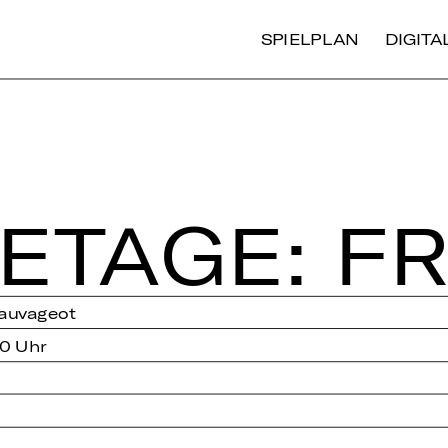
SPIELPLAN
DIGIT
­TA­GE: FR
Sauvageot
0 Uhr