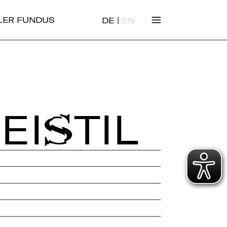
|
ALER FUNDUS
DE
EN
EI­STIL