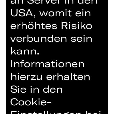
USA, womit ein
Tickets unter:
www.mobileskino.de
erhöhtes Risiko
Mobiles Kino - Filme an
verbunden sein
außergewöhnlichen Orten
kann.
Informationen
hierzu erhalten
Sie in den
Cookie-