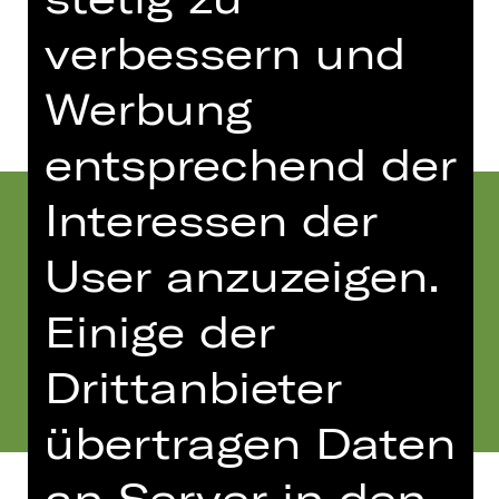
verbessern und
Termine und Besetzung
Werbung
entsprechend der
Interessen der
User anzuzeigen.
Einige der
Drittanbieter
übertragen Daten
an Server in den