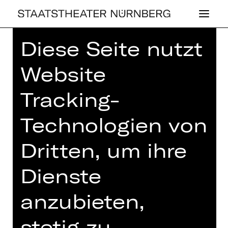
Diese Seite nutzt
Website
Tracking-
MO­BI­LES KINO
AUF DER WIESE
Technologien von
Dritten, um ihre
Gezeigt wird: Hagen - Im Tal der
Nibelungen
Dienste
Freitag, 25.07.2025
21.15 - 23.15 Uhr
anzubieten,
Wiese
stetig zu