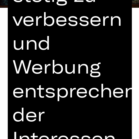
verbessern
und
Text von Alfred Grünwald und Fritz
Löhner-Beda nach Alfred Savoir
Werbung
Exotisch, erotisch und pikant muss
der Film sein, der den Produzenten
Makintosh vor dem Bankrott retten
entsprechen
soll. Seine Tochter Marylou nimmt die
Sache in die Hand: Im
südfranzösischen Grand Hotel findet
der
sie nicht nur die passende Story,
sondern auch ihre Stars: Die exilierte
Infantin Isabella, der schnöselige
Interessen
Prinz Andreas Stefan und der