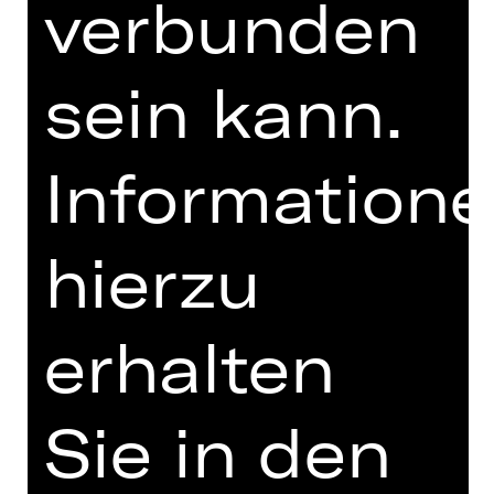
verbunden
UNTERSTÜTZUNG
sein kann.
Information
hierzu
Damenclub zur Förderung der Oper
Nürnberg
erhalten
Sie in den