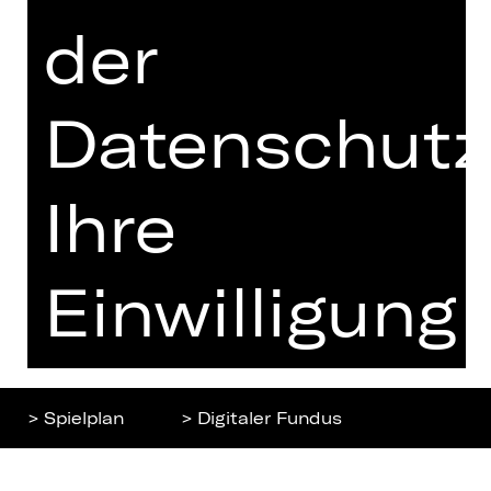
der
Home
Jobs
Spielplan
Interner Bereich
Künstler*innen
ZVB/L
Datenschutz
Newsletter
AGB
Kartenkauf
Datenschutz
Ihre
Abos 26/27
Impressum
Presse
Cookies
Kontakt
Einwilligung
ist
> Spielplan
> Digitaler Fundus
freiwillig.
Nach oben