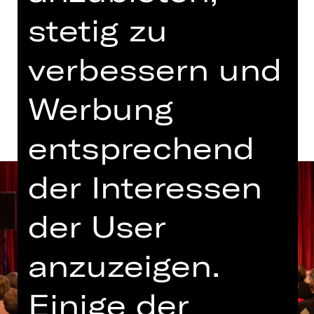
stetig zu
Gluck-Saal
verbessern und
Termine und Besetzung
Werbung
entsprechend
der Interessen
der User
anzuzeigen.
Einige der