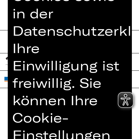
in der
Datenschutzerklä
Ihre
Einwilligung ist
freiwillig. Sie
können Ihre
Home
Jobs
Cookie-
Spielplan
Interner Bereich
Künstler*innen
Einstellungen
ZVB/L
Newsletter