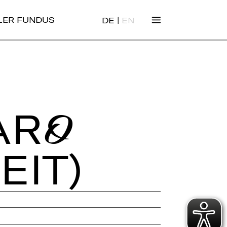
|
ALER FUNDUS
DE
EN
ARO
EIT)