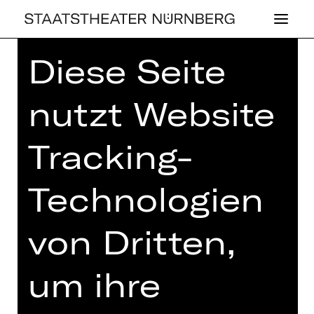
Diese Seite
nutzt Website
KONZERT
Tracking-
FÜR DIE GANZE
Technologien
WELT
Neujahrskonzert mit Werken von
von Dritten,
Schostakowitsch, Wagner, Rossini,
Mozart, Saint-Saëns und der Familie
Strauß
um ihre
Freitag, 03.01.2025