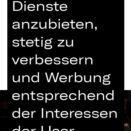
Dienste
19.30 - 21.45 Uhr
mit einer Pause
anzubieten,
Konzert
Opernhaus
stetig zu
verbessern
Termine und Besetzung
und Werbung
entsprechend
der Interessen
der User